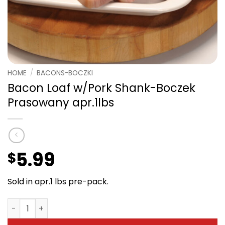
HOME
/
BACONS-BOCZKI
Bacon Loaf w/Pork Shank-Boczek
Prasowany apr.1lbs
5.99
$
Sold in apr.1 lbs pre-pack.
Bacon Loaf w/Pork Shank-Boczek Prasowany apr.1lbs qu