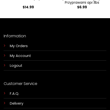
Przyprawami apr.1lbs
$
14.99
$
6.99
Information
My Orders
My Account
Logout
Customer Service
F.A.Q.
Delivery