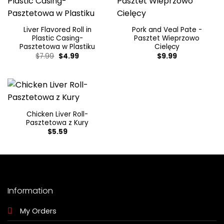
Liver Flavored Roll in
Pork and Veal Pate -
Plastic Casing-
Pasztet Wieprzowo
Pasztetowa w Plastiku
Cielęcy
Original
Current
$
7.99
$
4.99
$
9.99
price
price
was:
is:
$7.99.
$4.99.
Chicken Liver Roll-
Pasztetowa z Kury
$
5.59
Information
My Orders